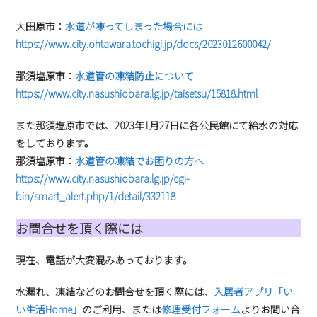
大田原市：
水道が凍ってしまった場合には
https://www.city.ohtawara.tochigi.jp/docs/2023012600042/
那須塩原市：
水道管の凍結防止について
https://www.city.nasushiobara.lg.jp/taisetsu/15818.html
また那須塩原市では、2023年1月27日に各公民館にて給水の対応
をしております。
那須塩原市：
水道管の凍結でお困りの方へ
https://www.city.nasushiobara.lg.jp/cgi-
bin/smart_alert.php/1/detail/332118
お問合せを頂く際には
現在、電話が大変混みあっております。
水漏れ、凍結などのお問合せを頂く際には、
入居者アプリ「い
い生活Home」
のご利用、または
修理受付フォーム
よりお問い合